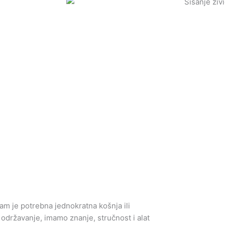
vam je potrebna jednokratna košnja ili
K
 održavanje, imamo znanje, stručnost i alat