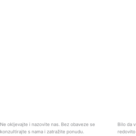
Sviđa Vam se što ste vidjeli?
Ne okljevajte i nazovite nas. Bez obaveze se
Bilo da 
konzultirajte s nama i zatražite ponudu.
redovito