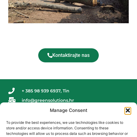
Kontaktirajte nas
+ 385 98 939 6937, Tin
info@greensolutions.hr
Manage Consent
VRTNA RJEŠENJA d.o.o., Domobranska ulica 89,
Dugo Selo
To provide the best experiences, we use technologies like cookies to
I
W
store and/or access device information. Consenting to these
technologies will allow us to process data such as browsing behavior or